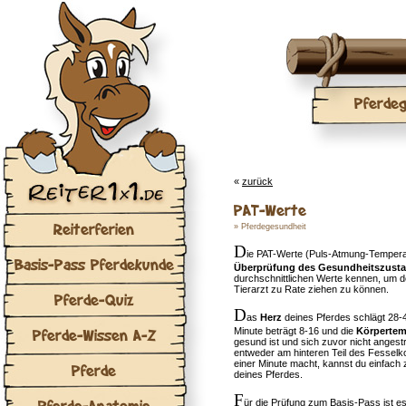
Pferdeg
«
zurück
PAT-Werte
Reiterferien
»
Pferdegesundheit
D
ie PAT-Werte (Puls-Atmung-Temperat
Basis-Pass Pferdekunde
Überprüfung des Gesundheitszust
durchschnittlichen Werte kennen, um de
Tierarzt zu Rate ziehen zu können.
Pferde-Quiz
D
as
Herz
deines Pferdes schlägt 28-4
Pferde-Wissen A-Z
Minute beträgt 8-16 und die
Körpertem
gesund ist und sich zuvor nicht angestr
entweder am hinteren Teil des Fesselk
einer Minute macht, kannst du einfach 
Pferde
deines Pferdes.
F
Pferde-Anatomie
ür die Prüfung zum
Basis-Pass
ist e