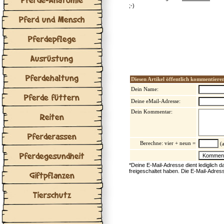
;-)
Pferd und Mensch
Pferdepflege
Ausrüstung
Pferdehaltung
Diesen Artikel öffentlich kommentiere
Dein Name:
Pferde füttern
Deine eMail-Adresse:
Dein Kommentar:
Reiten
Pferderassen
Berechne: vier + neun =
(a
Pferdegesundheit
*Deine E-Mail-Adresse dient lediglich 
freigeschaltet haben. Die E-Mail-Adres
Giftpflanzen
Tierschutz