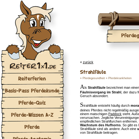
Pferdeg
«
zurück
Strahlfäule
Reiterferien
»
Pferdegesundheit
»
Pferdekrankheiten
A
ls
Strahlfäule
bezeichnet man einen
Basis-Pass Pferdekunde
Fäulnisvorgang im Strahl
, der dazu f
Geruch absondert.
Pferde-Quiz
S
trahlfäule entsteht häufig durch
mora
deines Pferdes nicht regelmäßig ausgem
Pferde-Wissen A-Z
einem matschigen
Paddock
steht. Au
verursachen. Jegliche Verunreinigung
empfindlichen Strahlfurchen entfernen. 
Wachstum des Hufhorns
. So gibt es
Pferde
Strahlfäule sind als andere. Auch eine
von Strahlfäule beitragen.
Pferde-Anatomie