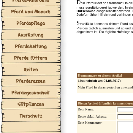
D
ein Pferd leidet an Strahlfäule? In 
muss sorgfältig gereinigt werden. In ei
Pferd und Mensch
Hufschmied
ausgeschnitten werden. D
Jodoformäther hilfreich und verhindert
Pferdepflege
S
trahlfäule kannst du deinem Pferd al
Pferdes täglich ausmisten und ab und z
abgestimmt ist. Die tägliche Hufpflege 
Ausrüstung
Pferdehaltung
Pferde füttern
Reiten
Kommentare zu diesem Artikel
Pferderassen
Lina schrieb am 01.08.2017:
Mein Pferd ist daran gestorben unterand
Pferdegesundheit
Giftpflanzen
Diesen Artikel öffentlich kommentiere
Dein Name:
Tierschutz
Deine eMail-Adresse:
Dein Kommentar: