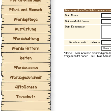
Pferd und Mensch
Diesen Artikel öffentlich kommentiere
Dein Name:
Pferdepflege
Deine eMail-Adresse:
Dein Kommentar:
Ausrüstung
Pferdehaltung
Berechne: zwölf + sieben =
Pferde füttern
*Deine E-Mail-Adresse dient lediglich 
freigeschaltet haben. Die E-Mail-Adres
Reiten
Pferderassen
Pferdegesundheit
Giftpflanzen
Tierschutz