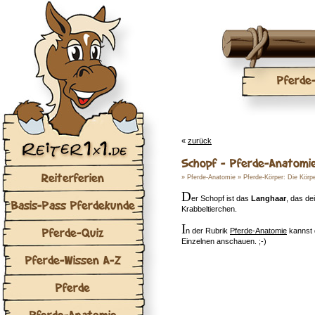
Pferde
«
zurück
Schopf - Pferde-Anatomi
Reiterferien
»
Pferde-Anatomie
»
Pferde-Körper: Die Körpe
D
er Schopf ist das
Langhaar
, das de
Basis-Pass Pferdekunde
Krabbeltierchen.
I
Pferde-Quiz
n der Rubrik
Pferde-Anatomie
kannst d
Einzelnen anschauen. ;-)
Pferde-Wissen A-Z
Pferde
Pferde-Anatomie