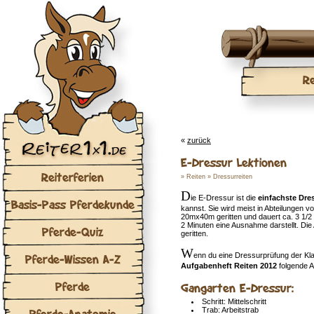
Re
«
zurück
E-Dressur Lektionen
Reiterferien
»
Reiten
»
Dressurreiten
D
ie E-Dressur ist die
einfachste Dre
Basis-Pass Pferdekunde
kannst. Sie wird meist in Abteilungen 
20mx40m geritten und dauert ca. 3 1/2 
2 Minuten eine Ausnahme darstellt. Die
Pferde-Quiz
geritten.
W
enn du eine Dressurprüfung der Kla
Pferde-Wissen A-Z
Aufgabenheft Reiten 2012
folgende A
Pferde
Gangarten E-Dressur:
Schritt: Mittelschritt
Trab: Arbeitstrab
Pferde-Anatomie