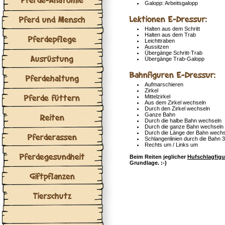
Galopp: Arbeitsgalopp
Lektionen E-Dressur:
Pferd und Mensch
Halten aus dem Schritt
Halten aus dem Trab
Pferdepflege
Leichttraben
Aussitzen
Übergänge Schritt-Trab
Ausrüstung
Übergänge Trab-Galopp
Bahnfiguren E-Dressur:
Pferdehaltung
Aufmarschieren
Zirkel
Pferde füttern
Mittelzirkel
Aus dem Zirkel wechseln
Durch den Zirkel wechseln
Ganze Bahn
Reiten
Durch die halbe Bahn wechseln
Durch die ganze Bahn wechseln
Durch die Länge der Bahn wechs
Pferderassen
Schlangenlinien durch die Bahn 
Rechts um / Links um
Pferdegesundheit
Beim Reiten jeglicher
Hufschlagfigu
Grundlage. :-)
Giftpflanzen
Tierschutz