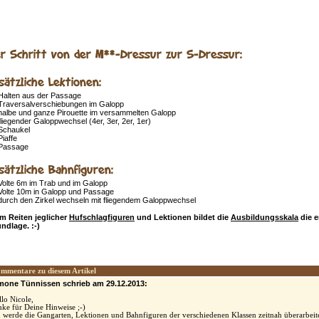
r Schritt von der M**-Dressur zur S-Dressur:
sätzliche Lektionen:
Halten aus der Passage
Traversalverschiebungen im Galopp
halbe und ganze Pirouette im versammelten Galopp
fliegender Galoppwechsel (4er, 3er, 2er, 1er)
Schaukel
Piaffe
Passage
sätzliche Bahnfiguren:
Volte 6m im Trab und im Galopp
Volte 10m in Galopp und Passage
durch den Zirkel wechseln mit fliegendem Galoppwechsel
m Reiten jeglicher
Hufschlagfiguren
und Lektionen bildet die
Ausbildungsskala
die 
ndlage. :-)
mmentare zu diesem Artikel
mone Tünnissen schrieb am 29.12.2013:
llo Nicole,
nke für Deine Hinweise ;-)
h werde die Gangarten, Lektionen und Bahnfiguren der verschiedenen Klassen zeitnah überarbeite