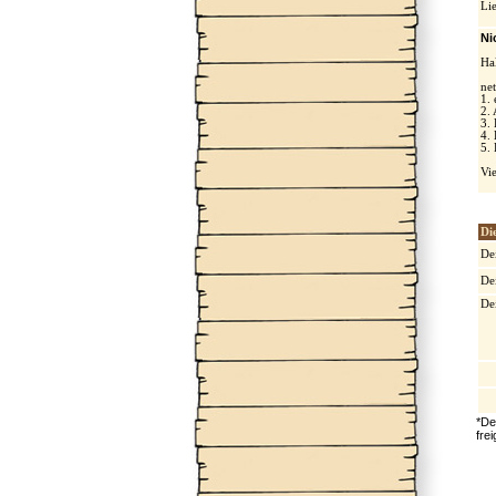
Li
Ni
Ha
net
1. 
2.
3.
4.
5.
Vi
Di
De
De
De
*De
fre