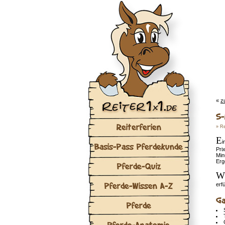
«
z
S-
Reiterferien
»
Re
E
i
Basis-Pass Pferdekunde
Pri
Min
Erg
Pferde-Quiz
W
Pferde-Wissen A-Z
erf
Ga
Pferde
Pferde-Anatomie