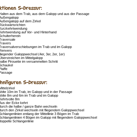
ktionen S-Dressur:
Halten aus dem Trab, aus dem Galopp und aus der Passage
Außengalopp
Außengalopp auf dem Zirkel
Rückwärtsrichten
Kurzkehrtwendung
Kehrtwendung auf Vor- und Hinterhand
Schulterherein
Traversale
Travers
Traversalverschiebungen im Trab und im Galopp
Renvers
fliegender Galoppwechsel (4er, 3er, 2er, 1er)
Überstreichen im Mittelgalopp
halbe Pirouette im versammelten Schritt
Schaukel
Piaffe
Passage
hnfiguren S-Dressur:
Mittelzirkel
Volte 10m im Trab, im Galopp und in der Passage
Volte 8m und 6m im Trab und im Galopp
Kehrtvolte 8m
Aus der Ecke kehrt
durch die halbe / ganze Bahn wechseln
durch den Zirkel wechseln mit fliegendem Galoppwechsel
Schlangenlinien entlang der Mittellinie 3 Bögen im Trab
Schlangenlinien 4 Bögen im Galopp mit fliegendem Galoppwechsel
doppelte Schlangenlinie