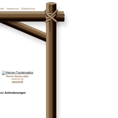
takt
·
Impressum
·
Datenschutz
Herren-Turniersakko
entdeckt bei
amazon.de
ende
Anforderungen