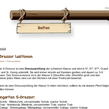
Kon
Reiten
urück
Dressur Lektionen
iten
»
Dressurreiten
ne S-Dressur ist eine
Dressurprüfung
der schweren Klasse und wird in S*, S**, S***, Grand
x und St. Georg unterteilt. Sie wird immer einzeln auf Kandare geritten und dauert ca. 5-6
uten. Das Dressurviereck ist in der Klasse S 20mx40m oder 20mx60m groß und das
ebnis jedes Rittes wird von den Richtern mit einer Punktzahl bewertet.
enn du eine Dressurprüfung der Klasse S reiten möchtest, solltest du mit deinem Pferd folg
üllen können:
ngarten S-Dressur:
Schritt - Mittelschritt, versammelter Schritt, starker Schritt
Trab - Arbeitstrab, Mitteltrab, versammelter Trab, starker Trab
Galopp - Arbeitsgalopp, Mittelgalopp, versammelter Galopp, starker Galopp