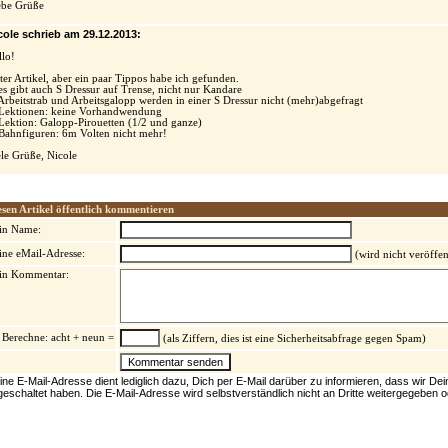
ebe Grüße
cole schrieb am 29.12.2013:
llo!
ter Artikel, aber ein paar Tippos habe ich gefunden.
es gibt auch S Dressur auf Trense, nicht nur Kandare
 Arbeitstrab und Arbeitsgalopp werden in einer S Dressur nicht (mehr)abgefragt
 Lektionen: keine Vorhandwendung
 Lektion: Galopp-Pirouetten (1/2 und ganze)
 Bahnfiguren: 6m Volten nicht mehr!
ele Grüße, Nicole
esen Artikel öffentlich kommentieren
in Name:
ine eMail-Adresse:
(wird nicht veröffen
in Kommentar:
Berechne: acht + neun =
(als Ziffern, dies ist eine Sicherheitsabfrage gegen Spam)
ine E-Mail-Adresse dient lediglich dazu, Dich per E-Mail darüber zu informieren, dass wir D
igeschaltet haben. Die E-Mail-Adresse wird selbstverständlich nicht an Dritte weitergegeben