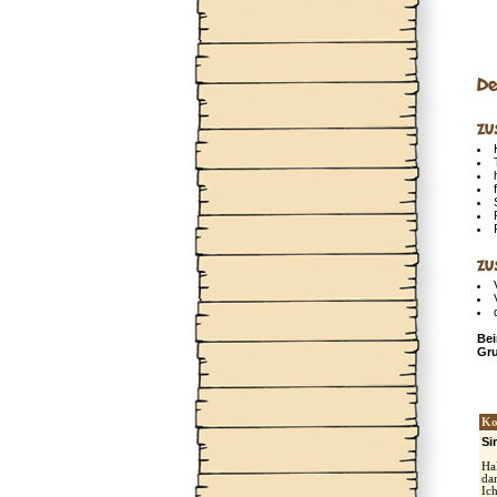
De
zu
zu
Bei
Gru
Ko
Si
Ha
da
Ic