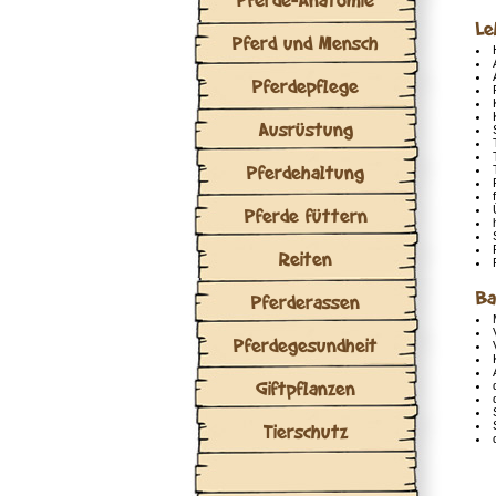
Le
Pferd und Mensch
Pferdepflege
Ausrüstung
Pferdehaltung
Pferde füttern
Reiten
Ba
Pferderassen
Pferdegesundheit
Giftpflanzen
Tierschutz