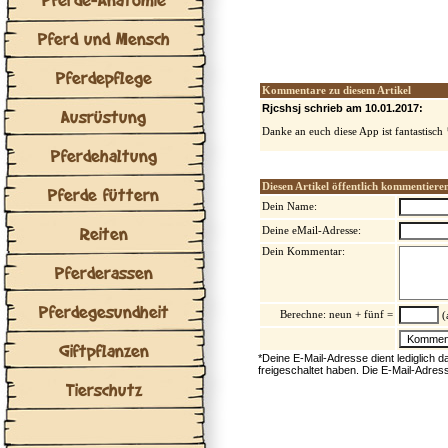
Pferd und Mensch
Pferdepflege
Kommentare zu diesem Artikel
Rjcshsj schrieb am 10.01.2017:
Ausrüstung
Danke an euch diese App ist fantastisch
Pferdehaltung
Diesen Artikel öffentlich kommentiere
Pferde füttern
Dein Name:
Reiten
Deine eMail-Adresse:
Dein Kommentar:
Pferderassen
Pferdegesundheit
Berechne: neun + fünf =
(
Giftpflanzen
*Deine E-Mail-Adresse dient lediglich 
freigeschaltet haben. Die E-Mail-Adres
Tierschutz