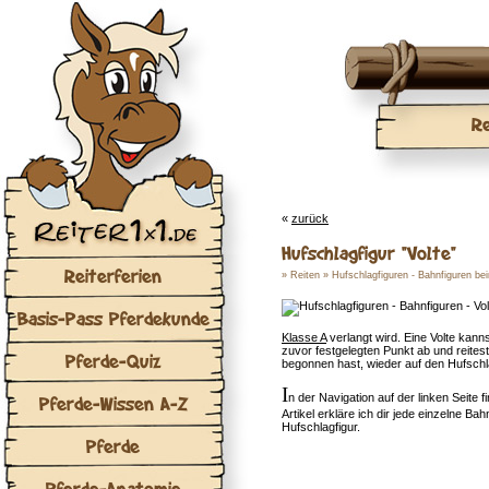
Re
«
zurück
Hufschlagfigur "Volte"
Reiterferien
»
Reiten
»
Hufschlagfiguren - Bahnfiguren be
Basis-Pass Pferdekunde
Klasse A
verlangt wird. Eine Volte kann
zuvor festgelegten Punkt ab und reites
Pferde-Quiz
begonnen hast, wieder auf den Hufschla
I
n der Navigation auf der linken Seite 
Pferde-Wissen A-Z
Artikel erkläre ich dir jede einzelne Ba
Hufschlagfigur.
Pferde
Pferde-Anatomie