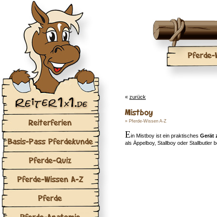
Pferde-
«
zurück
Mistboy
Reiterferien
»
Pferde-Wissen A-Z
E
in Mistboy ist ein praktisches
Gerät
Basis-Pass Pferdekunde
als Äppelboy, Stallboy oder Stallbutler 
Pferde-Quiz
Pferde-Wissen A-Z
Pferde
Pferde-Anatomie