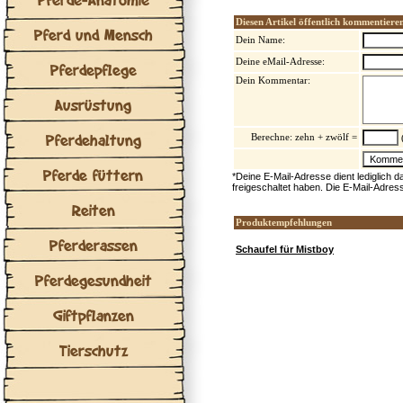
Diesen Artikel öffentlich kommentiere
Pferd und Mensch
Dein Name:
Deine eMail-Adresse:
Pferdepflege
Dein Kommentar:
Ausrüstung
Pferdehaltung
Berechne: zehn + zwölf =
(
Pferde füttern
*Deine E-Mail-Adresse dient lediglich 
freigeschaltet haben. Die E-Mail-Adres
Reiten
Produktempfehlungen
Pferderassen
Schaufel für Mistboy
Pferdegesundheit
Giftpflanzen
Tierschutz