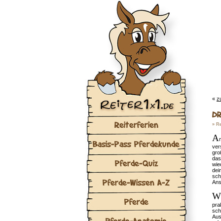
«
z
DR
Reiterferien
»
Re
A
Basis-Pass Pferdekunde
ver
gro
das
Pferde-Quiz
wie
dei
sc
Pferde-Wissen A-Z
Ans
W
Pferde
pra
sch
Aus
Pferde-Anatomie