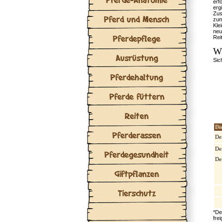
erf
erg
Zus
Pferd und Mensch
zum
Kle
neu
Pferdepflege
Rei
W
Ausrüstung
Sic
Pferdehaltung
Pferde füttern
Reiten
Di
Pferderassen
De
De
Pferdegesundheit
De
Giftpflanzen
Tierschutz
*De
fre