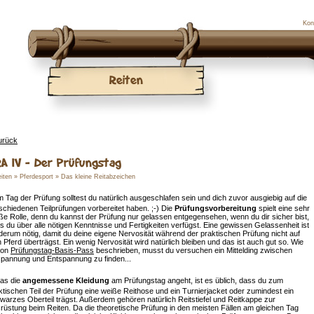
Kon
Reiten
urück
A IV - Der Prüfungstag
iten
»
Pferdesport
»
Das kleine Reitabzeichen
m Tag der Prüfung solltest du natürlich ausgeschlafen sein und dich zuvor ausgiebig auf die
schiedenen Teilprüfungen vorbereitet haben. ;-) Die
Prüfungsvorbereitung
spielt eine sehr
ße Rolle, denn du kannst der Prüfung nur gelassen entgegensehen, wenn du dir sicher bist,
s du über alle nötigen Kenntnisse und Fertigkeiten verfügst. Eine gewissen Gelassenheit ist
derum nötig, damit du deine eigene Nervosität während der praktischen Prüfung nicht auf
n Pferd überträgst. Ein wenig Nervosität wird natürlich bleiben und das ist auch gut so. Wie
hon
Prüfungstag-Basis-Pass
beschrieben, musst du versuchen ein Mittelding zwischen
pannung und Entspannung zu finden...
as die
angemessene Kleidung
am Prüfungstag angeht, ist es üblich, dass du zum
ktischen Teil der Prüfung eine weiße Reithose und ein Turnierjacket oder zumindest ein
warzes Oberteil trägst. Außerdem gehören natürlich Reitstiefel und Reitkappe zur
rüstung beim Reiten. Da die theoretische Prüfung in den meisten Fällen am gleichen Tag