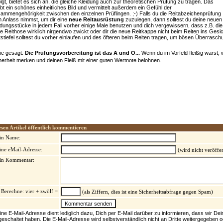
olgt, bietet es sich an, die gleiche Kleidung auch zur theoretischen Prüfung zu tragen. Das
ibt ein schönes einheitliches Bild und vermittelt außerdem ein Gefühl der
ammengehörigkeit zwischen den einzelnen Prüflingen. ;-) Falls du die Reitabzeichenprüfung
 Anlass nimmst, um dir eine
neue Reitausrüstung
zuzulegen, dann solltest du deine neuen
idungsstücke in jedem Fall vorher einige Male benutzen und dich vergewissern, dass z.B. die
e Reithose wirklich nirgendwo zwickt oder dir die neue Reitkappe nicht beim Reiten ins Gesic
tstiefel solltest du vorher einlaufen und des öfteren beim Reiten tragen, um bösen Überras
ie gesagt:
Die Prüfungsvorbereitung ist das A und O...
Wenn du im Vorfeld fleißig warst, w
herheit merken und deinen Fleiß mit einer guten Wertnote belohnen.
esen Artikel öffentlich kommentieren
in Name:
ine eMail-Adresse:
(wird nicht veröffen
in Kommentar:
Berechne: vier + zwölf =
(als Ziffern, dies ist eine Sicherheitsabfrage gegen Spam)
ine E-Mail-Adresse dient lediglich dazu, Dich per E-Mail darüber zu informieren, dass wir D
igeschaltet haben. Die E-Mail-Adresse wird selbstverständlich nicht an Dritte weitergegeben