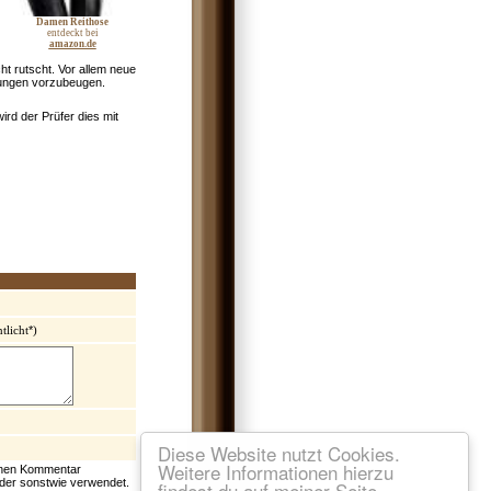
Damen Reithose
entdeckt bei
amazon.de
ht rutscht. Vor allem neue
chungen vorzubeugen.
ird der Prüfer dies mit
*
tlicht
)
Diese Website nutzt Cookies.
Weitere Informationen hierzu
einen Kommentar
 oder sonstwie verwendet.
findest du auf meiner Seite