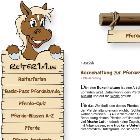
Pferd
«
zurück
Boxenhaltung zur Pferde
Reiterferien
»
Pferdehaltung
D
ie reine
Boxenhaltung
ist eine Art 
Basis-Pass Pferdekunde
vorfinden wirst. Dabei wohnt dein Pferd 
Auslauf
und auf die
Weide
geführt.
Pferde-Quiz
F
ür das Wohlbefinden deines Pferdes 
der Pferdehaltung enorm wichtig. Schli
Pferde-Wissen A-Z
wohnen müssen. ;-) Außerdem gibt es e
Behausung deines Pferdes erfüllen so
viel
frische Luft
- jedoch keine Zugluf
mit Artgenossen, eine
trockene Unter
Pferde
rutschfestem Untergrund und sichere
Pferde-Anatomie