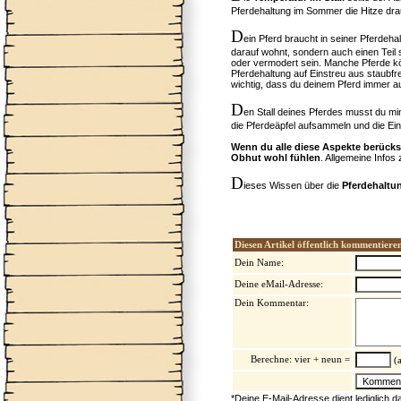
Pferdehaltung im Sommer die Hitze drau
D
ein Pferd braucht in seiner Pferde
darauf wohnt, sondern auch einen Teil
oder vermodert sein. Manche Pferde kön
Pferdehaltung auf Einstreu aus staubf
wichtig, dass du deinem Pferd immer a
D
en Stall deines Pferdes musst du mi
die Pferdeäpfel aufsammeln und die Ein
Wenn du alle diese Aspekte berücksi
Obhut wohl fühlen
. Allgemeine Infos
D
ieses Wissen über die
Pferdehaltu
Diesen Artikel öffentlich kommentiere
Dein Name:
Deine eMail-Adresse:
Dein Kommentar:
Berechne: vier + neun =
(a
*Deine E-Mail-Adresse dient lediglich 