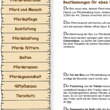
Bestimmungen für einen I
D
Pferd und Mensch
ie Box muss eine, deinem Pferd en
Fläche zur Pferdehaltung muss mindes
3,50m bis 4m. Daraus errechnet sich
Pferdepflege
D
ein Pferd braucht viel frische Luft 
sich bei warmem Wetter öffnen lässt. 
Ausrüstung
D
ie Abtrennung der Box zur Pferdeha
Pferdehaltung
Pferd nicht darüber springen oder mit 
Gitterstäben
, so dürfen die Gitterstäb
bei einer Rangelei mit seinem Nachbar
Pferde füttern
verletzen.
Reiten
Pferderassen
D
ie
Tür der Box
zur Pferdehaltung mu
Pferdegesundheit
schlägt die Boxentür nach rechts aus.
D
Giftpflanzen
er
Futtertrog
und die
Tränke
müssen
verblüffend häufig in ihre Tränke oder 
des Schultergelenkes deines Pferdes a
Tierschutz
kann. Es ist von Vorteil wenn der Futte
das Futter nicht mit der Nase heraus s
du
hier
.
D
ie
Temperatur im Stall
sollte der A