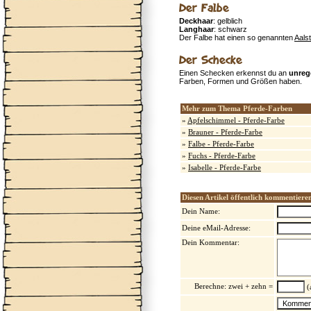
Der Falbe
Deckhaar
: gelblich
Langhaar
: schwarz
Der Falbe hat einen so genannten
Aalst
Der Schecke
Einen Schecken erkennst du an
unreg
Farben, Formen und Größen haben.
Mehr zum Thema Pferde-Farben
»
Apfelschimmel - Pferde-Farbe
»
Brauner - Pferde-Farbe
»
Falbe - Pferde-Farbe
»
Fuchs - Pferde-Farbe
»
Isabelle - Pferde-Farbe
Diesen Artikel öffentlich kommentiere
Dein Name:
Deine eMail-Adresse:
Dein Kommentar:
Berechne: zwei + zehn =
(