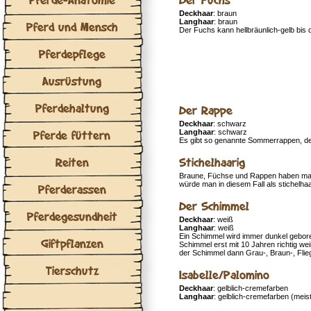
Deckhaar
: braun
Langhaar
: braun
Pferd und Mensch
Der Fuchs kann hellbräunlich-gelb bis 
Pferdepflege
Ausrüstung
Pferdehaltung
Der Rappe
Deckhaar
: schwarz
Pferde füttern
Langhaar
: schwarz
Es gibt so genannte Sommerrappen, dere
Reiten
Stichelhaarig
Braune, Füchse und Rappen haben ma
würde man in diesem Fall als stichelh
Pferderassen
Der Schimmel
Pferdegesundheit
Deckhaar
: weiß
Langhaar
: weiß
Ein Schimmel wird immer dunkel geboren
Giftpflanzen
Schimmel erst mit 10 Jahren richtig w
der Schimmel dann Grau-, Braun-, Flie
Tierschutz
Isabelle/Palomino
Deckhaar
: gelblich-cremefarben
Langhaar
: gelblich-cremefarben (meist