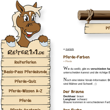
Pf
«
zurück
Pferde-Farben
Reiterferien
»
Pferde
W
ie du weißt, gibt es
verschieden fa
Basis-Pass Pferdekunde
unterscheiden kannst und die richtige B
N
Pferde-Quiz
och eine kleine Vorab-Information:
D
sind Mähne und Schweif. ;-)
Pferde-Wissen A-Z
Der Braune
Deckhaar
: braun
Pferde
Langhaar
: schwarz
Braune kommen in verschiedenen Farbab
Pferde-Anatomie
Der Fuchs