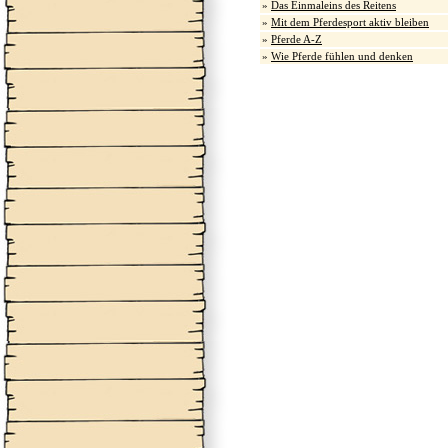
»
Das Einmaleins des Reitens
»
Mit dem Pferdesport aktiv bleiben
»
Pferde A-Z
»
Wie Pferde fühlen und denken