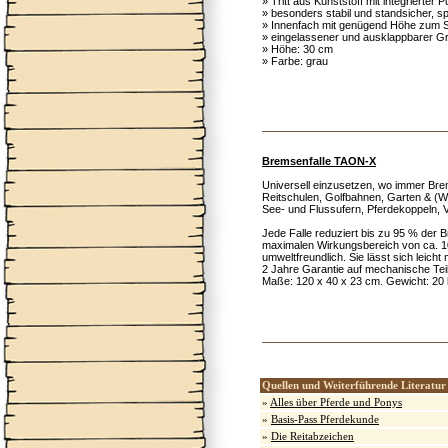
» Tritt aus Kunststoff mit integrierter P
» besonders stabil und standsicher, sp
» Innenfach mit genügend Höhe zum S
» eingelassener und ausklappbarer Gri
» Höhe: 30 cm
» Farbe: grau
Bremsenfalle TAON-X
Universell einzusetzen, wo immer Bre
Reitschulen, Golfbahnen, Garten & (
See- und Flussufern, Pferdekoppeln, Vi
Jede Falle reduziert bis zu 95 % der
maximalen Wirkungsbereich von ca. 10.
umweltfreundlich. Sie lässt sich leicht
2 Jahre Garantie auf mechanische Teil
Maße: 120 x 40 x 23 cm. Gewicht: 20
Quellen und Weiterführende Literatur
»
Alles über Pferde und Ponys
»
Basis-Pass Pferdekunde
»
Die Reitabzeichen