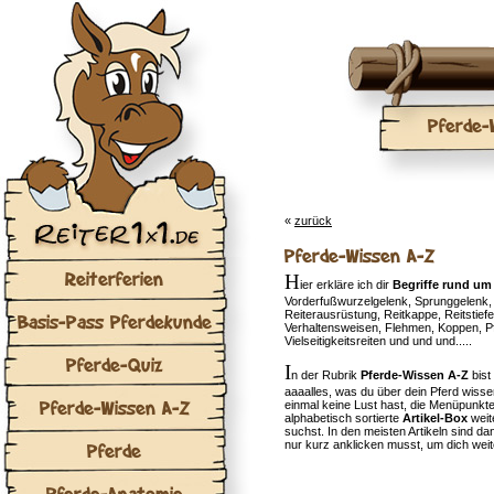
Pferde-
«
zurück
Pferde-Wissen A-Z
Reiterferien
H
ier erkläre ich dir
Begriffe rund um
Vorderfußwurzelgelenk, Sprunggelenk, 
Reiterausrüstung, Reitkappe, Reitstiefel
Basis-Pass Pferdekunde
Verhaltensweisen, Flehmen, Koppen, Pf
Vielseitigkeitsreiten und und und.....
Pferde-Quiz
I
n der Rubrik
Pferde-Wissen A-Z
bist
aaaalles, was du über dein Pferd wis
Pferde-Wissen A-Z
einmal keine Lust hast, die Menüpunkte
alphabetisch sortierte
Artikel-Box
weit
suchst. In den meisten Artikeln sind dan
nur kurz anklicken musst, um dich weit
Pferde
Pferde-Anatomie