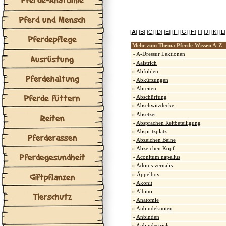
Pferd und Mensch
[
A
] [
B
] [
C
] [
D
] [
E
] [
F
] [
G
] [
H
] [
I
] [
J
] [
K
] [
L
]
Pferdepflege
Mehr zum Thema Pferde-Wissen A-Z
»
A-Dressur Lektionen
Ausrüstung
»
Aalstrich
»
Abfohlen
Pferdehaltung
»
Abkürzungen
»
Abreiten
Pferde füttern
»
Abschürfung
»
Abschwitzdecke
»
Absetzer
Reiten
»
Absprachen Reitbeteiligung
»
Abspritzplatz
Pferderassen
»
Abzeichen Beine
»
Abzeichen Kopf
Pferdegesundheit
»
Aconitum napellus
»
Adonis vernalis
Giftpflanzen
»
Äppelboy
»
Akonit
»
Albino
Tierschutz
»
Anatomie
»
Anbindeknoten
»
Anbinden
»
Anbindestrick