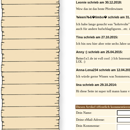
Leonie schrieb am 30.12.2018:
Wow das ist das beste Pferdewissen
🦄leeni🦄&💎limbo💎 schrieb am 31.
Ich habe lange gesucht was "kehrtvolte"
auch für andere hufschlagfiguren...etc. i
Tina schrieb am 27.10.2015:
Ich bin neu hier aber reite sechs Jahre 
Anny :) schrieb am 25.04.2015:
Reiter1x1.de ist voll cool :) Ich Interes
LOL :)
Anna-Lena234 schrieb am 12.04.20
Ich würde gerne Wissen was Sommerex
lina schrieb am 29.10.2014:
Hi diese Seite ist super toll mann kann v
Diesen Artikel öffentlich kommentiere
Dein Name:
Deine eMail-Adresse:
Dein Kommentar: